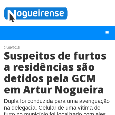
24/09/2015
Suspeitos de furtos
NOTÍCIAS
a residências são
LISTA DIGITAL
detidos pela GCM
TELEFONES ÚTEIS
QUEM SOMOS
em Artur Nogueira
CONTATO
Dupla foi conduzida para uma averiguação
ANUNCIE
na delegacia. Celular de uma vítima de
furto no município foi localizado com eles.