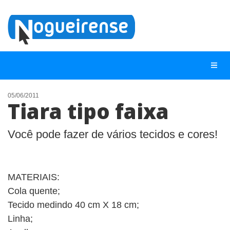
05/06/2011
Tiara tipo faixa
NOTÍCIAS
LISTA DIGITAL
Você pode fazer de vários tecidos e cores!
TELEFONES ÚTEIS
QUEM SOMOS
MATERIAIS:
CONTATO
Cola quente;
Tecido medindo 40 cm X 18 cm;
ANUNCIE
Linha;