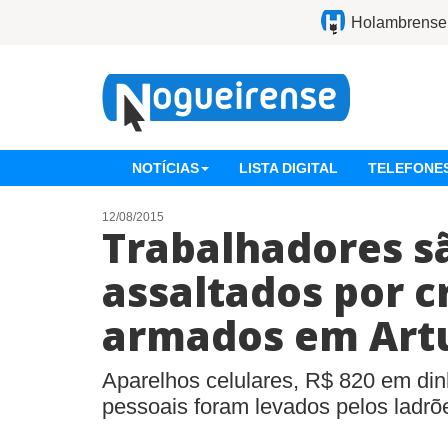
Holambrense
NOTÍCIAS
LISTA DIGITAL
TELEFONES
12/08/2015
Trabalhadores s
assaltados por c
armados em Art
Aparelhos celulares, R$ 820 em di
pessoais foram levados pelos ladrõ