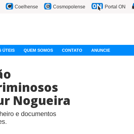
Coelhense
Cosmopolense
Portal ON
 ÚTEIS
QUEM SOMOS
CONTATO
ANUNCIE
ão
riminosos
ur Nogueira
nheiro e documentos
es.