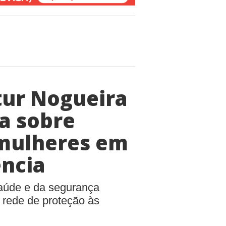
tur Nogueira
a sobre
 mulheres em
ência
saúde e da segurança
a rede de proteção às