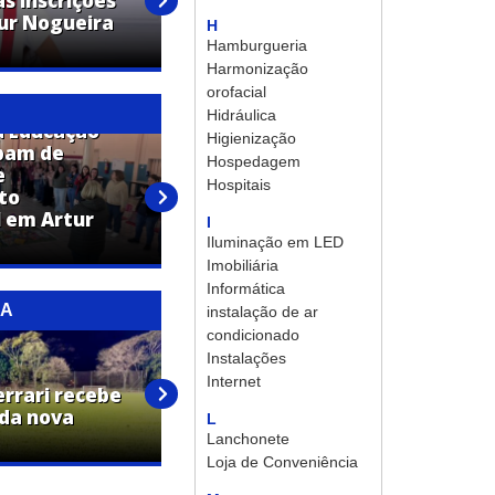
s inscrições
Confira a programação da
tur Nogueira
Festa em Louvor a São
H
Vicente de Paula
Hamburgueria
Harmonização
orofacial
Hidráulica
a Educação
Higienização
ipam de
Hospedagem
e
Profissionais da Educação
Hospitais
to
recebem capacitação em
 em Artur
primeiros socorros pela Lei
I
Lucas
Iluminação em LED
Imobiliária
Informática
RA
instalação de ar
condicionado
Instalações
Prefeitura de Artur Nogueira
Internet
errari recebe
melhora acesso entre bairros
 da nova
com obras na Rua Germano
L
Stein
Lanchonete
Loja de Conveniência