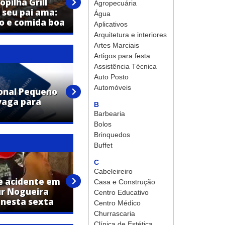
pilha Grill
Oportunidades imperdíveis de
Agropecuária
 seu pai ama:
7 a 9 de agosto em Artur
Água
o e comida boa
Nogueira
Aplicativos
Arquitetura e interiores
Artes Marciais
Artigos para festa
Assistência Técnica
Auto Posto
Automóveis
onal Pequeno
Macofer oferece
vaga para
oportunidade de emprego em
B
Artur Nogueira!
Barbearia
Bolos
Brinquedos
Buffet
C
Cabeleireiro
e acidente em
Moradora de Artur Nogueira,
Casa e Construção
ur Nogueira
Maria Casturina Queiroz
Centro Educativo
 nesta sexta
morre aos 68 anos
Centro Médico
Churrascaria
Clínica de Estética