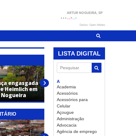
ARTUR NOGUEIRA
, SP
...
--°
--°
Dados: Open-Meteo
LISTA DIGITAL
Pesquisar
A
nça engasgada
Vítima de grave acidente em
Academia
e Heimlich em
rodovia de Artur Nogueira
Acessórios
r Nogueira
será sepultada nesta sexta
Acessórios para
Celular
Açougue
ITÁRIO
Administração
Advocacia
GB Veículos no Feirão:
Agência de emprego