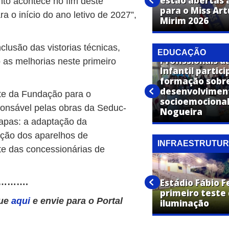
estão abertas a
to acontece no fim deste
Expo Artur confirma show de
para o Miss Ar
a o início do ano letivo de 2027”,
Panda em Artur Nogueira
Mirim 2026
usão das vistorias técnicas,
EDUCAÇÃO
Profissionais d
 as melhorias neste primeiro
Infantil partic
Polícia Civil de Artur Nogueira
formação sobr
promove palestra sobre os
desenvolvimen
te da Fundação para o
riscos do uso de álcool e
socioemocional
onsável pelas obras da Seduc-
tabaco na adolescência
Nogueira
tapas: a adaptação da
lação dos aparelhos de
INFRAESTRUTU
rte das concessionárias de
Operação Cidade Limpa
encerra cronograma nos
Estádio Fábio F
……….
bairros Jardim Carolina e
primeiro teste
que
aqui
e envie para o Portal
Jardim Laranjeiras
iluminação