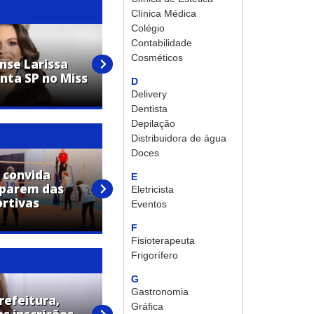
Clínica Médica
Colégio
Contabilidade
Cosméticos
nse Larissa
Grupo de Artur Nogueira
nta SP no Miss
conquista 12 premiações em
D
festival de dança
Delivery
Dentista
Depilação
Distribuidora de água
Doces
 convida
E
ciparem das
For You Run 2026 une esporte,
Eletricista
ortivas
bem-estar e estilo de vida em
Eventos
Artur Nogueira
F
Fisioterapeuta
Frigorífero
G
Gastronomia
refeitura,
Gráfica