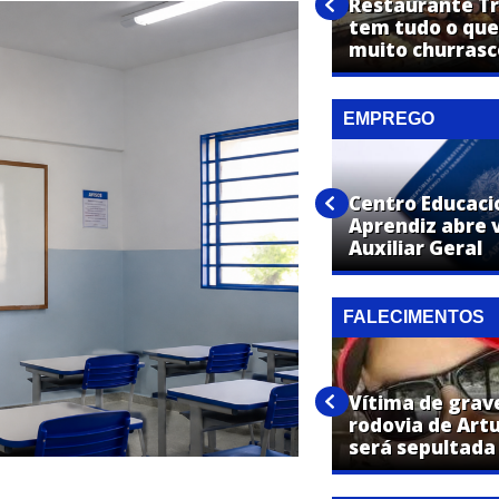
De pai para filho: Óticas
Restaurante Tro
Ipanema tem campanha
tem tudo o que
especial para o Dia dos Pais
muito churrasc
EMPREGO
Centro Educaci
Net Aki abre vaga para
Aprendiz abre 
Instalador de Internet
Auxiliar Geral
FALECIMENTOS
Vítima de grav
Dimas José Huca, de Artur
rodovia de Art
Nogueira, falece aos 54 anos
será sepultada