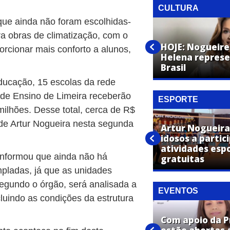
CULTURA
 que ainda não foram escolhidas-
a obras de climatização, com o
1º ChamaArtur reúne
capoeiristas de diferentes
HOJE: Nogueire
porcionar mais conforto a alunos,
cidades na Praça CEU das
Helena represe
Artes
Brasil
ducação, 15 escolas da rede
l de Ensino de
Limeira
receberão
ESPORTE
ilhões. Desse total, cerca de R$
 de Artur Nogueira nesta segunda
Artur Nogueira
Artur Nogueira é vice-campeã
idosos a parti
dos Jogos Regionais no
atividades esp
informou que ainda não há
voleibol feminino
gratuitas
mpladas, já que as unidades
Segundo o órgão, será analisada a
EVENTOS
cluindo as condições da estrutura
Com apoio da P