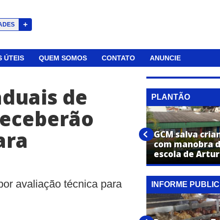
+
ADES
 ÚTEIS
QUEM SOMOS
CONTATO
ANUNCIE
aduais de
PLANTÃO
receberão
PM apreende carro com placa
ara
adulterada durante
GCM salva cria
patrulhamento em Artur
com manobra d
Nogueira
escola de Artu
or avaliação técnica para
INFORME PUBLIC