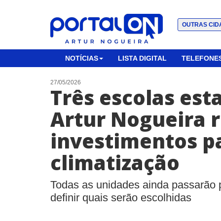
OUTRAS CID
NOTÍCIAS
LISTA DIGITAL
TELEFONES
27/05/2026
Três escolas est
Artur Nogueira 
investimentos p
climatização
Todas as unidades ainda passarão p
definir quais serão escolhidas