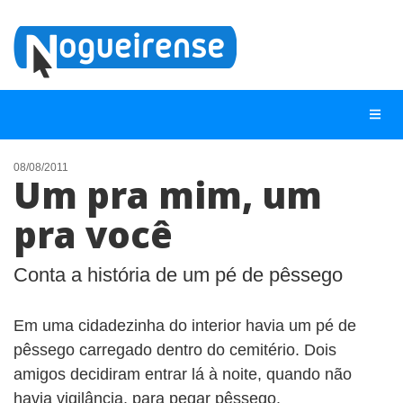
08/08/2011
Um pra mim, um
NOTÍCIAS
pra você
LISTA DIGITAL
TELEFONES ÚTEIS
Conta a história de um pé de pêssego
QUEM SOMOS
Em uma cidadezinha do interior havia um pé de
CONTATO
pêssego carregado dentro do cemitério. Dois
ANUNCIE
amigos decidiram entrar lá à noite, quando não
havia vigilância, para pegar pêssego.