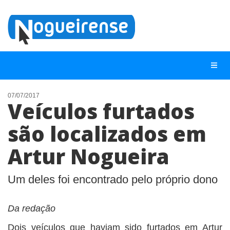
07/07/2017
Veículos furtados
NOTÍCIAS
são localizados em
LISTA DIGITAL
Artur Nogueira
TELEFONES ÚTEIS
QUEM SOMOS
Um deles foi encontrado pelo próprio dono
CONTATO
ANUNCIE
Da redação
Dois veículos que haviam sido furtados em Artur