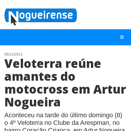
08/12/2013
Veloterra reúne
NOTÍCIAS
amantes do
LISTA DIGITAL
motocross em Artur
TELEFONES ÚTEIS
QUEM SOMOS
Nogueira
CONTATO
Aconteceu na tarde do último domingo (8)
ANUNCIE
o 4º Veloterra no Clube da Arespman, no
bairro Coração Criança, em Artur Nogueira.