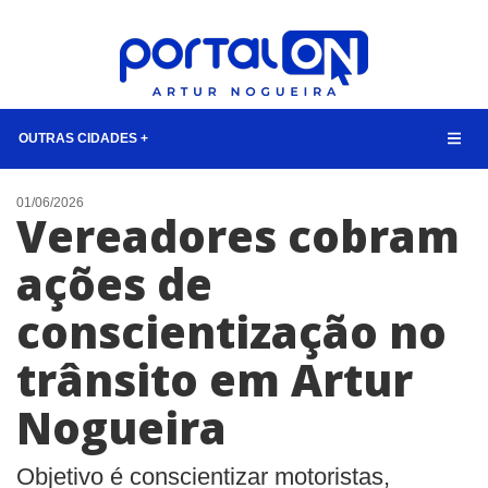
OUTRAS CIDADES +
NOTÍCIAS
01/06/2026
Vereadores cobram
LISTA DIGITAL
ações de
TELEFONES ÚTEIS
conscientização no
QUEM SOMOS
CONTATO
trânsito em Artur
ANUNCIE
Nogueira
BUSCAR
Objetivo é conscientizar motoristas,