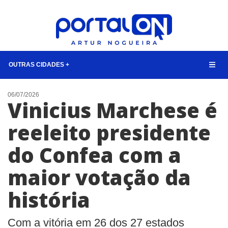
OUTRAS CIDADES +
NOTÍCIAS
06/07/2026
Vinicius Marchese é
LISTA DIGITAL
reeleito presidente
TELEFONES ÚTEIS
do Confea com a
QUEM SOMOS
CONTATO
maior votação da
ANUNCIE
história
BUSCAR
Com a vitória em 26 dos 27 estados