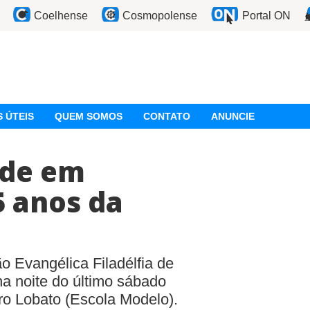
Coelhense
Cosmopolense
Portal ON
 ÚTEIS
QUEM SOMOS
CONTATO
ANUNCIE
ede em
5 anos da
ão Evangélica Filadélfia de
 na noite do último sábado
ro Lobato (Escola Modelo).