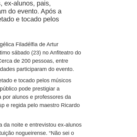
 ex-alunos, pais,
ram do evento. Após a
etado e tocado pelos
élica Filadélfia de Artur
ltimo sábado (23) no Anfiteatro do
erca de 200 pessoas, entre
ridades participaram do evento.
etado e tocado pelos músicos
úblico pode prestigiar a
 por alunos e professores da
p e regida pelo maestro Ricardo
ta da noite e entrevistou ex-alunos
tuição nogueirense. “Não sei o