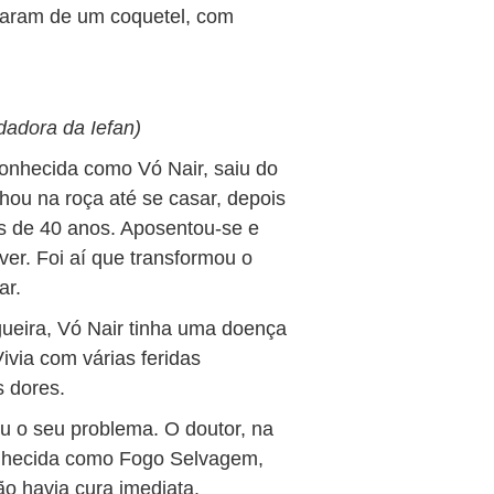
iparam de um coquetel, com
adora da Iefan)
onhecida como Vó Nair, saiu do
u na roça até se casar, depois
is de 40 anos. Aposentou-se e
ver. Foi aí que transformou o
ar.
ueira, Vó Nair tinha uma doença
via com várias feridas
s dores.
u o seu problema. O doutor, na
onhecida como Fogo Selvagem,
o havia cura imediata.