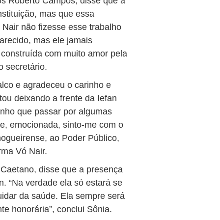
os Roberto Campos, disse que a
nstituição, mas que essa
Nair não fizesse esse trabalho
arecido, mas ele jamais
oi construída com muito amor pela
 secretário.
palco e agradeceu o carinho e
tou deixando a frente da Iefan
enho que passar por algumas
Hoje, emocionada, sinto-me com o
ogueirense, ao Poder Público,
irma Vó Nair.
o Caetano, disse que a presença
n. “Na verdade ela só estará se
idar da saúde. Ela sempre será
te honorária”, conclui Sônia.