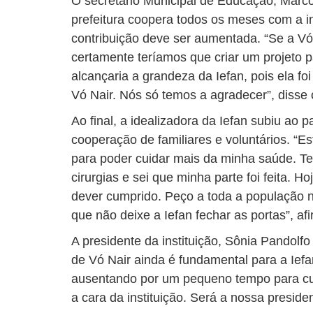
O secretário Municipal de Educação, Marc
prefeitura coopera todos os meses com a i
contribuição deve ser aumentada. “Se a Vó 
certamente teríamos que criar um projeto p
alcançaria a grandeza da Iefan, pois ela f
Vó Nair. Nós só temos a agradecer”, disse o
Ao final, a idealizadora da Iefan subiu ao 
cooperação de familiares e voluntários. “Es
para poder cuidar mais da minha saúde. T
cirurgias e sei que minha parte foi feita. 
dever cumprido. Peço a toda a população n
que não deixe a Iefan fechar as portas”, af
A presidente da instituição, Sônia Pandolf
de Vó Nair ainda é fundamental para a Iefa
ausentando por um pequeno tempo para cu
a cara da instituição. Será a nossa presiden