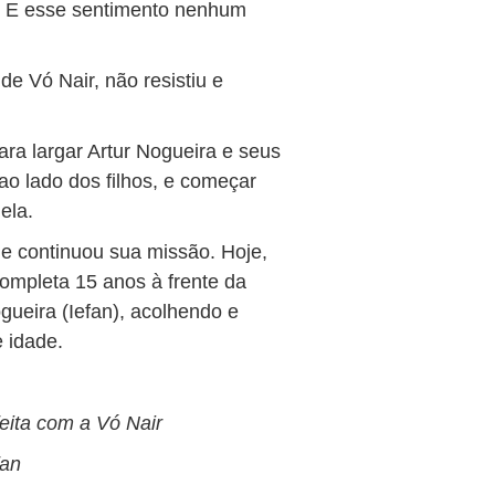
? E esse sentimento nenhum
e Vó Nair, não resistiu e
ra largar Artur Nogueira e seus
o lado dos filhos, e começar
ela.
e continuou sua missão. Hoje,
completa 15 anos à frente da
ogueira (Iefan), acolhendo e
 idade.
feita com a Vó Nair
fan