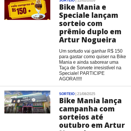
SORTEIO
|
12/02/2026
Bike Mania e
Speciale lançam
sorteio com
prêmio duplo em
Artur Nogueira
Um sortudo vai ganhar R$ 150
para gastar como quiser na Bike
Mania e ainda saborear uma
Taça de Sorvete irresistível na
Speciale! PARTICIPE
AGORA!!!!!
SORTEIO
|
21/08/2025
Bike Mania lança
campanha com
sorteios até
outubro em Artur