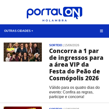
OUTRAS CIDADES +
NOTÍCIAS
SORTEIO
|
15/06/2026
Concorra a 1 par
LISTA DIGITAL
de ingressos para
TELEFONES ÚTEIS
a área VIP da
Festa do Peão de
CONTATO
Cosmópolis 2026
ANUNCIE
Válido para os quatro dias do
evento: Confira as regras,
BUSCAR
participe e concorra!