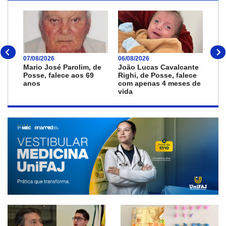
07/08/2026
06/08/2026
03/0
Mario José Parolim, de
João Lucas Cavalcante
Mar
Posse, falece aos 69
Righi, de Posse, falece
de 
anos
com apenas 4 meses de
ano
vida