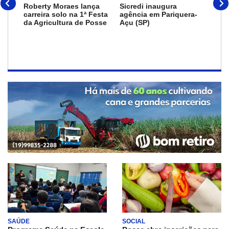
Roberty Moraes lança
Sicredi inaugura
Sic
carreira solo na 1ª Festa
agência em Pariquera-
pro
da Agricultura de Posse
Açu (SP)
com
de 
Con
das
Cré
SAÚDE
SOCIAL