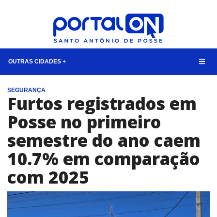
OUTRAS CIDADES +
NOTÍCIAS
SEGURANÇA
Furtos registrados em
LISTA DIGITAL
Posse no primeiro
CONTATO
semestre do ano caem
ANUNCIE
10.7% em comparação
BUSCAR
com 2025