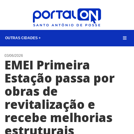
OUTRAS CIDADES +
NOTÍCIAS
03/06/2026
EMEI Primeira
LISTA DIGITAL
Estação passa por
CONTATO
obras de
ANUNCIE
revitalização e
BUSCAR
recebe melhorias
estruturais