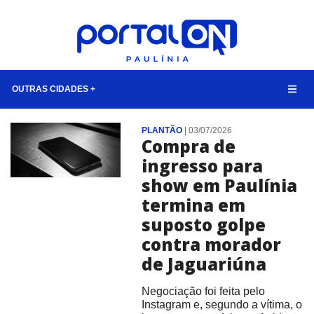
OUTRAS CIDADES +
CIDADES
PLANTÃO
|
03/07/2026
Compra de
EVENTOS
ingresso para
EMPREGO
show em Paulínia
termina em
ANIVERSÁRIO DAS CIDADES
suposto golpe
ANUNCIE
contra morador
CONTATO
de Jaguariúna
BUSCAR
Negociação foi feita pelo
Instagram e, segundo a vítima, o