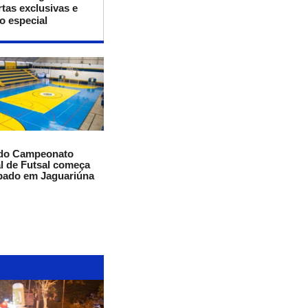
rtas exclusivas e
2027
 especial
 do Campeonato
l de Futsal começa
bado em Jaguariúna