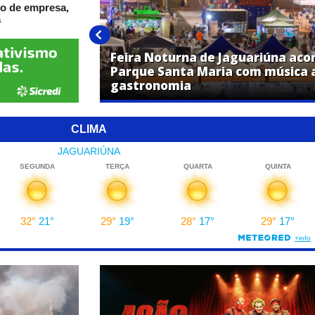
o de empresa,
a
Feira Noturna de Jaguariúna aco
rogramação
Parque Santa Maria com música a
Show 2026
gastronomia
CLIMA
JAGUARIÚNA