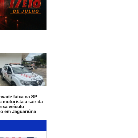
invade faixa na SP-
fine duplas
Onde treinar em Jaguariúna? Confir
a motorista a sair da
gratuitos para praticar atividades 
eixa veículo
do em Jaguariúna