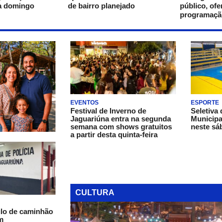
ra domingo
de bairro planejado
público, ofe
programação
EVENTOS
ESPORTE
Festival de Inverno de
Seletiva
Jaguariúna entra na segunda
Municipa
semana com shows gratuitos
neste sá
a partir desta quinta-feira
CULTURA
lo de caminhão
m