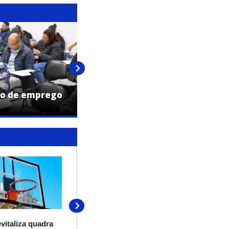
ão de emprego
PAT de Jaguariúna promove mut
de 50 vagas de emprego nesta q
14/07/2026
evitaliza quadra
SAAEJA inicia obras de