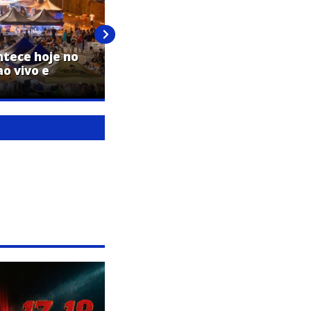
ntece hoje no
o vivo e
Bailarina de Jaguariúna conquist
campeonato no Festival de Dança