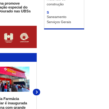
úna promove
construção
ção especial do
Dourado nas UBSs
S
Saneamento
Serviços Gerais
02/07/2026
da Farmácia
Vestibular de Medicina da
ar é inaugurada
UniFAJ abre inscrições para
úna com grande
nova turma com início em