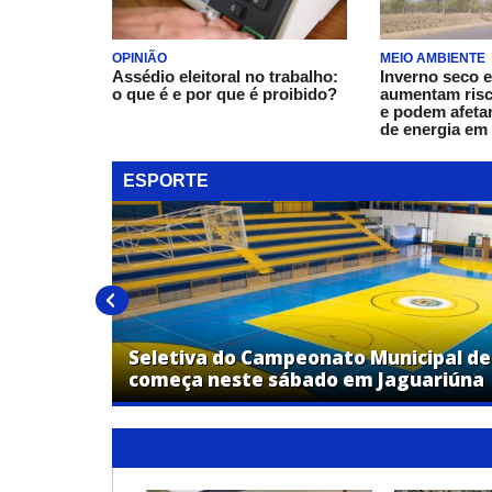
OPINIÃO
MEIO AMBIENTE
Assédio eleitoral no trabalho:
Inverno seco e
o que é e por que é proibido?
aumentam ris
e podem afeta
de energia em
ESPORTE
or de
ta pelo
Seletiva do Campeonato Municipal de
começa neste sábado em Jaguariúna