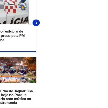
06/08/2026
or estupro de
Caminhonete é furtada
é preso pela PM
durante evento em
úna
Jaguariúna
turna de Jaguariúna
 hoje no Parque
ria com música ao
astronomia