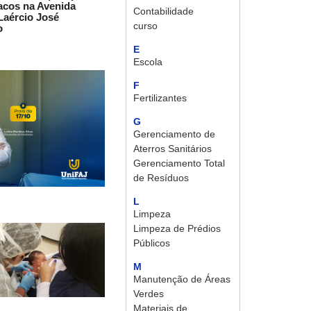
acos na Avenida
Contabilidade
 Laércio José
curso
o
E
Escola
F
Fertilizantes
G
Gerenciamento de
Aterros Sanitários
Gerenciamento Total
de Resíduos
L
Limpeza
Limpeza de Prédios
Públicos
M
Manutenção de Áreas
Verdes
Materiais de