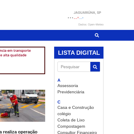
JAGUARIÚNA
, SP
...
--°
--°
Dados: Open-Meteo
LISTA DIGITAL
Pesquisar
A
Assessoria
Previdenciária
C
Casa e Construção
colégio
Coleta de Lixo
Compostagem
a realiza operação
Consultor Financeiro