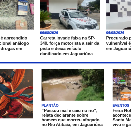
06/08/2026
06/08/2026
 é apreendido
Carreta invade faixa na SP-
Procurado p
acional análogo
340, força motorista a sair da
vulnerável 
e drogas em
pista e deixa veículo
em Jaguari
danificado em Jaguariúna
PLANTÃO
EVENTOS
“Passou mal e caiu no rio”,
Feira No
relata declarante sobre
acontece
homem que morreu afogado
Santa Ma
no Rio Atibaia, em Jaguariúna
vivo e g