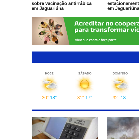
sobre vacinação antirrábica
estacionament
em Jaguariúna
em Jaguariún
Prefeitura de Jaguariúna terá p
especial durante a Brazil Equipo 