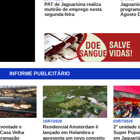
PAT de Jaguariúna realiza
Jaguari
mutirão de emprego nesta
programa
segunda-feira
Agosto 
INFORME PUBLICITÁRIO
10/07/2026
03/07/2026
 vontade e
Residencial Amsterdam é
2° unidade 
 Casa Velha
lançado em Holambra e
Super Popul
gramação
apresenta um novo conceito
em Jaguari