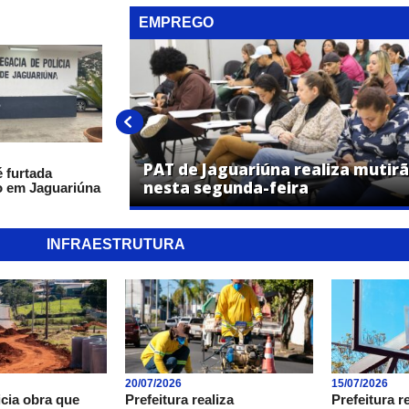
EMPREGO
ões de
reas nesta
PAT de Jaguariúna realiza mutir
 furtada
nesta segunda-feira
o em Jaguariúna
INFRAESTRUTURA
20/07/2026
15/07/2026
icia obra que
Prefeitura realiza
Prefeitura r