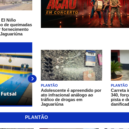
 El Niño
co de queimadas
r fornecimento
 Jaguariúna
PLANTÃO
PLANTÃO
Adolescente é apreendido por
Carreta 
 Futsal
Copa Jaguariúna de Vôlei de Praia de
ato infracional análogo ao
340, forç
campeãs da terceira etapa
tráfico de drogas em
pista e d
Jaguariúna
danifica
PLANTÃO