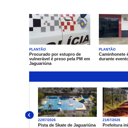
PAT de Jaguariúna promove mutir
PLANTÃO
PLANTÃO
emprego com vagas em diversas á
Procurado por estupro de
Caminhonete é
semana
vulnerável é preso pela PM em
durante event
Jaguariúna
22/07/2026
21/07/2026
Pista de Skate de Jaguariúna
Prefeitura in